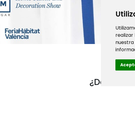
Utili
Utilizam
realizar
nuestra
informac
Acept
¿Dónde te
esperamo
Av. de las Ferias s
– España
Stand E28, Pabellón