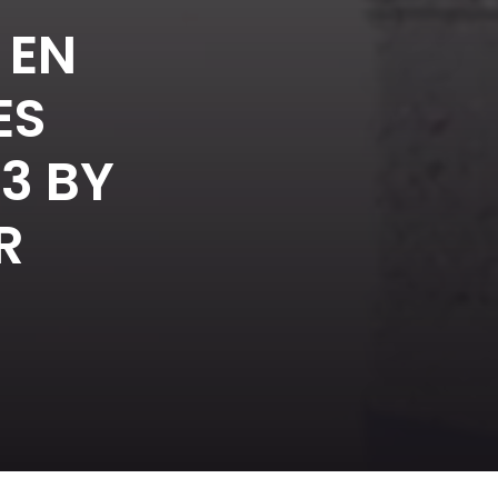
 EN
ES
3 BY
R