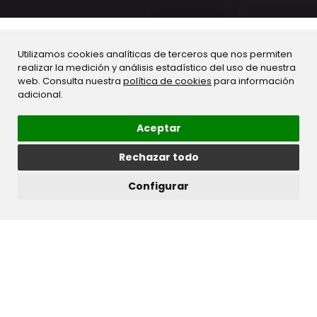
Utilizamos cookies analíticas de terceros que nos permiten
realizar la medición y análisis estadístico del uso de nuestra
web. Consulta nuestra
política de cookies
para información
adicional.
NUESTRA SEDE
GRUPO STILO TEXTIL
Aceptar
Polígono Industrial, Camino de la Vega, 28,
Rechazar todo
14640 Villa del Río, Córdoba.
Configurar
Villa del río:
pedidosvilladelrio@stilotextil.com
957177970
Andalucía:
pedidosandalucia@stilotextil.com