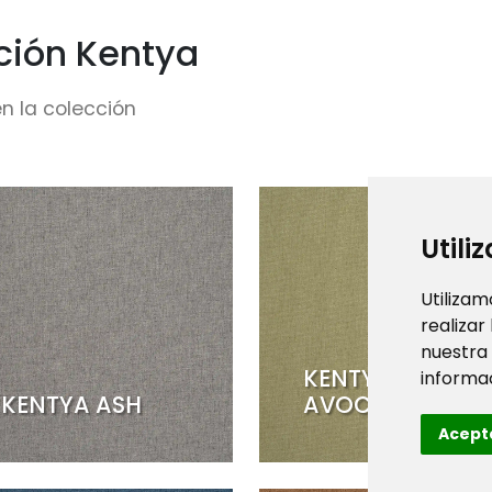
ción Kentya
n la colección
Utili
Utilizam
realizar
nuestra
KENTYA
informac
KENTYA ASH
AVOCAT
Acept