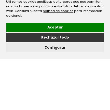
Utilizamos cookies analíticas de terceros que nos permiten
realizar la medición y análisis estadístico del uso de nuestra
web. Consulta nuestra
política de cookies
para información
adicional.
Aceptar
Rechazar todo
Configurar
Descargar ficha técnica
Serie:
Stilo
Tratamiento:
Acualine
Gama:
Bouclé
Aterciopelado bouclé al tacto, de grano
generoso que ha sido concebido en trece
tonalidades unicolor para dotar a cualquier