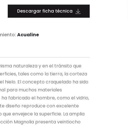
Descargar ficha técnica
miento:
Acualine
misma naturaleza y en el tránsito que
rficies, tales como la tierra, la corteza
 el hielo. El concepto craquelado ha sido
onal para muchos materiales
ue ha fabricado el hombre, como el vidrio,
Este diseño reproduce con excelente
 que envejece la superficie. La amplia
cción Magnolia presenta veintiocho