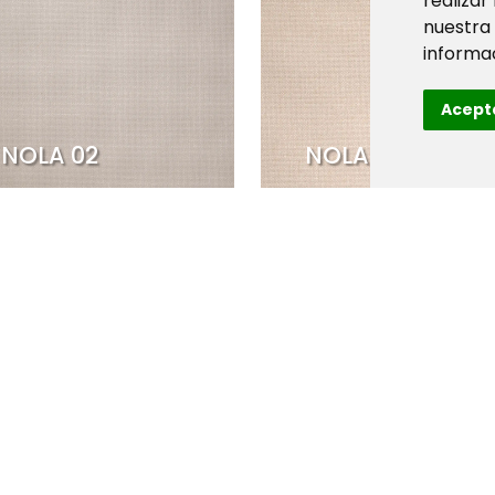
realizar
nuestra
informac
Acept
NOLA 02
NOLA 03
NOLA 06
NOLA 07