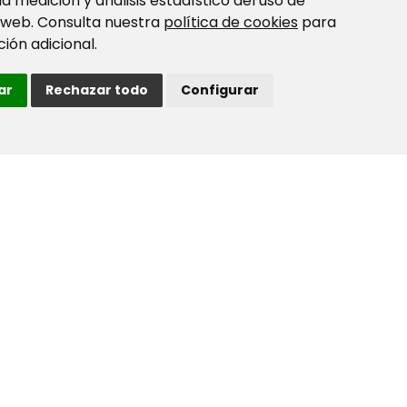
 la medición y análisis estadístico del uso de
 web. Consulta nuestra
política de cookies
para
ión adicional.
ar
Rechazar todo
Configurar
NOLA 04
NOLA 08