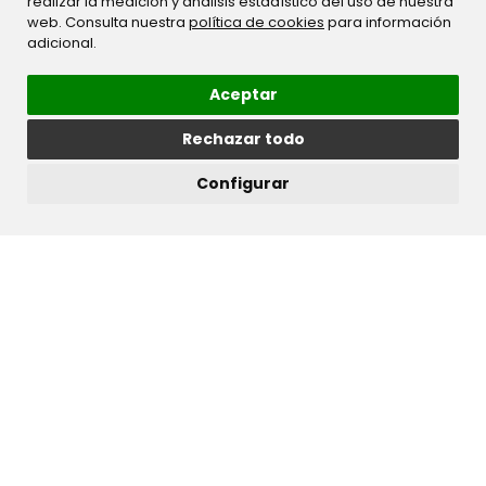
realizar la medición y análisis estadístico del uso de nuestra
web. Consulta nuestra
política de cookies
para información
adicional.
Aceptar
Rechazar todo
Configurar
Descargar ficha técnica
Serie:
Premium
Tratamiento:
Acualine
Gama:
Fantasías
Polivalente y muy bien acabado polipiel apto
para multitud de ambientes decorativos.
Gracias a la amplitud de su gama, veintiún tonos