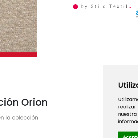
Utili
ción Orion
Utilizam
realizar
nuestra
n la colección
informac
Acept