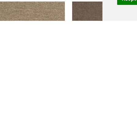
ORION 02
ORION 03