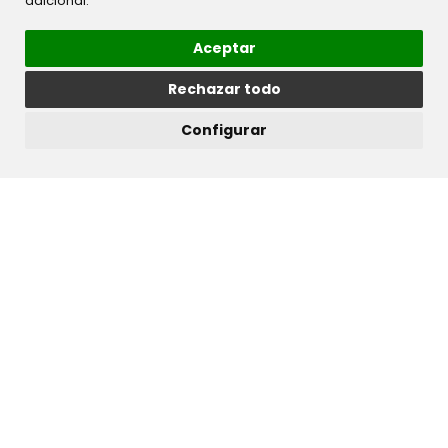
adicional.
Aceptar
Rechazar todo
Configurar
Descargar ficha técnica
Ver en el configurador
Serie:
Stilo
Tratamiento:
Sin Tratamiento
Gama:
Entramados
Original superficie de aspecto cuadrangular