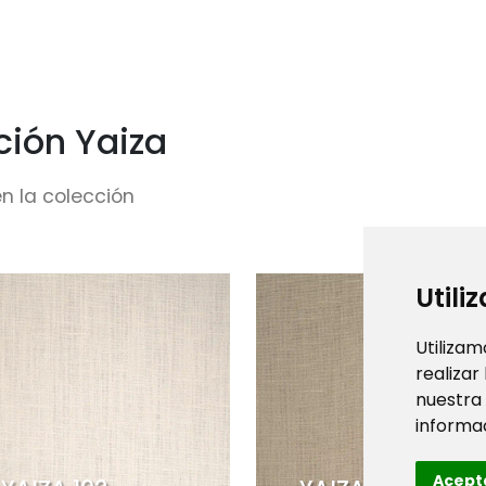
ción Yaiza
n la colección
Utili
Utilizam
realizar
nuestra
informac
Acept