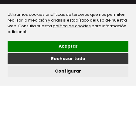
FILTROS
Limpar filtros
Utilizamos cookies analíticas de terceros que nos permiten
realizar la medición y análisis estadístico del uso de nuestra
web. Consulta nuestra
política de cookies
para información
SERIE
adicional.
TRATAMENTO
Aceptar
Rechazar todo
GAMA
Configurar
TONALIDADE
COLEÇÕES