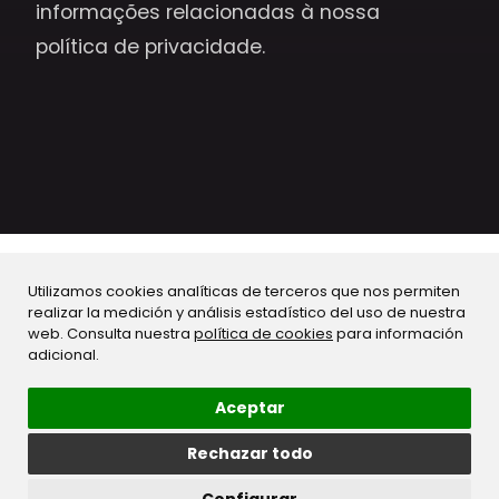
informações relacionadas à nossa
política de privacidade.
Utilizamos cookies analíticas de terceros que nos permiten
realizar la medición y análisis estadístico del uso de nuestra
web. Consulta nuestra
política de cookies
para información
Quem é responsável pelo
adicional.
processamento dos dados
pessoais fornecidos?
Aceptar
Rechazar todo
De acordo com o estabelecido no Regulamento