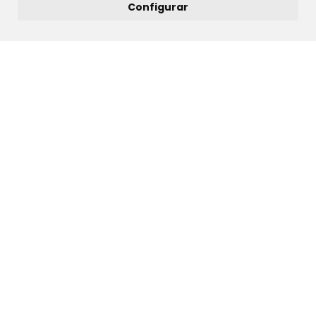
Configurar
TONALIDADE
COLEÇÕES
NUESTRA EMPRESA
NUESTRAS TELAS
CONTACTO