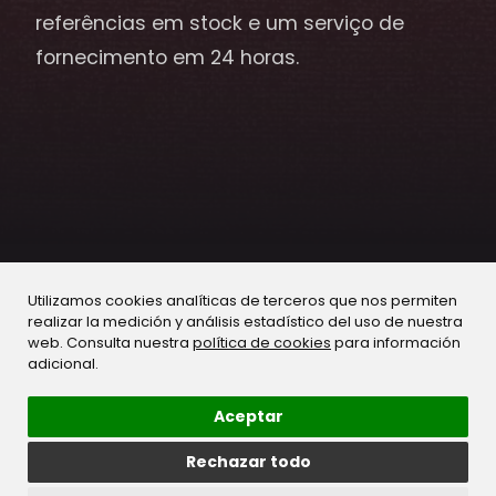
referências em stock e um serviço de
fornecimento em 24 horas.
FILTROS
Limpar filtros
Utilizamos cookies analíticas de terceros que nos permiten
realizar la medición y análisis estadístico del uso de nuestra
web. Consulta nuestra
política de cookies
para información
SERIE
adicional.
TRATAMENTO
Aceptar
Rechazar todo
GAMA