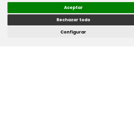
Aceptar
Rechazar todo
Configurar
Queremos ainda, a partir desta secção, fazer
uma menção especial a designers e
programadores de software e configuradores,
fotógrafos e videógrafos, redatores de texto e
criativos de marca, designers de imagens e
também à equipa do Grupo STILO TEXTIL e à sua
contribuição especial para os conteúdos desta
página web.